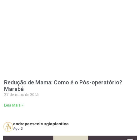
Redução de Mama: Como é o Pós-operatório?
Marabá
27 de maio de 2026
Leia Mais »
andrepaesecirurgiaplastica
Ago 3
Em algumas pacientes, é possível reposicionar as mamas utilizando apenas o
próprio tecido mamário, sem a necessidade de implantes. Essa técnica é