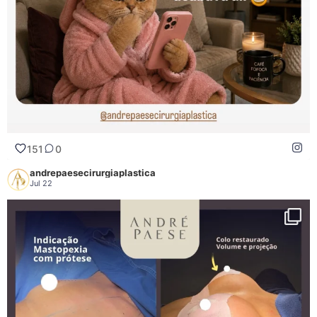
151
0
151
0
andrepaesecirurgiaplastica
Jul 22
A mastopexia com prótese é indicada para pacientes que apresentam flacidez
das mamas e desejam restaurar a sustentação, associando o reposicionamento
dos tecidos ao uso de implantes de silicone.
Além do aumento do volume, o procedimento pode proporcionar maior
projeção, melhor definição do colo, reposicionamento das aréolas e um
contorno mamário mais harmonioso, de acordo com as características
anatômicas de cada paciente.
A indicação cirúrgica é sempre individualizada. Fatores como o grau de flacidez,
a qualidade da pele, o volume mamário existente, a simetria entre as mamas e