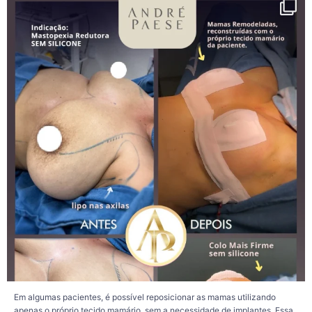
conhecida como mastopexia sem prótese, com remanejamento dos tecidos,
também chamado de autoprótese.
Durante o procedimento, a glândula mamária é remodelada e reposicionada
para criar uma sustentação interna, buscando melhorar o formato das mamas,
elevar as aréolas e proporcionar um contorno mais harmonioso.
Essa pode ser uma alternativa para mulheres que já possuem um volume
mamário satisfatório e desejam tratar principalmente a flacidez, sem aumentar o
tamanho das mamas.
A indicação, entretanto, é sempre individual. O volume existente, a qualidade da
pele, o grau de flacidez e os objetivos da paciente são avaliados durante a
consulta para definir a técnica mais adequada.
Também é importante lembrar que a evolução pós-operatória varia de pessoa
para pessoa. Fatores como envelhecimento natural, oscilações de peso,
gestação, amamentação e hábitos de vida podem influenciar a manutenção dos
resultados ao longo do tempo.
Cada caso merece uma avaliação criteriosa e um planejamento cirúrgico
personalizado, sempre priorizando a segurança e o respeito às características
de cada paciente.
185
20
Em algumas pacientes, é possível reposicionar as mamas utilizando
apenas o próprio tecido mamário, sem a necessidade de implantes. Essa