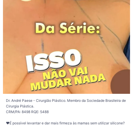
Esses procedimentos têm como objetivo reposicionar as mamas, tratar a
flacidez, elevar as aréolas e buscar um contorno mais harmonioso, utilizando o
próprio tecido mamário, sem a necessidade de implantes de silicone.
A escolha da técnica depende de diversos fatores, como o volume das mamas,
a qualidade da pele, o grau de flacidez e, principalmente, os objetivos de cada
paciente.
É importante lembrar que cada organismo responde de uma maneira. A
evolução pós-operatória é individual e o resultado ao longo do tempo também
pode ser influenciado por fatores como envelhecimento natural, qualidade da
pele, variações de peso, gestação, amamentação e hábitos de vida.
Por isso, a avaliação médica é essencial para definir qual procedimento pode
ser mais indicado para cada caso e para alinhar expectativas de forma segura e
individualizada.
✨ Cada corpo possui características únicas. Um planejamento personalizado é
o primeiro passo para compreender as possibilidades do seu caso.
Dr. André Paese - Cirurgião Plástico. Membro da Sociedade Brasileira de
Cirurgia Plástica.
284
43
CRM/PA: 8498 RQE: 5488
❤️É possível levantar e dar mais firmeza às mamas sem utilizar silicone?