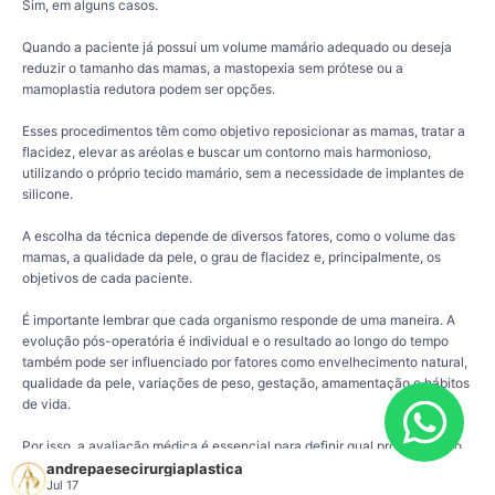
Sim, em alguns casos.
Quando a paciente já possui um volume mamário adequado ou deseja
reduzir o tamanho das mamas, a mastopexia sem prótese ou a
mamoplastia redutora podem ser opções.
Esses procedimentos têm como objetivo reposicionar as mamas, tratar a
flacidez, elevar as aréolas e buscar um contorno mais harmonioso,
utilizando o próprio tecido mamário, sem a necessidade de implantes de
silicone.
A escolha da técnica depende de diversos fatores, como o volume das
mamas, a qualidade da pele, o grau de flacidez e, principalmente, os
objetivos de cada paciente.
É importante lembrar que cada organismo responde de uma maneira. A
evolução pós-operatória é individual e o resultado ao longo do tempo
também pode ser influenciado por fatores como envelhecimento natural,
qualidade da pele, variações de peso, gestação, amamentação e hábitos
de vida.
Por isso, a avaliação médica é essencial para definir qual procedimento
pode ser mais indicado para cada caso e para alinhar expectativas de
andrepaesecirurgiaplastica
Jul 17
forma segura e individualizada.