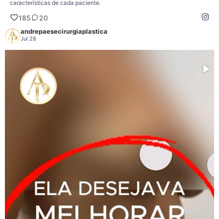
características de cada paciente.
Abdominoplastia + lipoaspiração: quando o contorno corporal muda, é
185
20
comum olhar para o conjunto.
andrepaesecirurgiaplastica
Após uma gestação, grandes oscilações de peso ou o próprio processo de
Jul 28
envelhecimento, muitas mulheres percebem mudanças não apenas no abdômen,
mas também nas mamas.
A associação entre abdominoplastia e lipoaspiração tem como objetivo tratar o
excesso de pele, corrigir a diástase dos músculos abdominais quando indicada
e remodelar o contorno corporal por meio da retirada de depósitos de gordura
localizados. O resultado costuma proporcionar uma silhueta mais harmoniosa e
um abdômen com melhor definição.
Com a transformação do corpo, é natural que algumas pacientes passem a
observar mais atentamente as mamas. Em muitos casos, elas já apresentam
flacidez, perda de volume ou alterações decorrentes da gestação, da
amamentação ou do envelhecimento.
Nessas situações, a mastopexia com prótese pode ser uma opção para
reposicionar as mamas, elevar as aréolas e associar o uso de implantes quando
há indicação para restaurar volume, projeção e definição do colo.
Em pacientes selecionadas, esses procedimentos podem ser realizados na
mesma cirurgia, desde que haja indicação médica e condições clínicas
adequadas. Em outros casos, a realização em etapas pode ser a alternativa
mais segura. Essa decisão é individualizada e leva em consideração fatores
como o tempo cirúrgico, o estado de saúde da paciente e o planejamento