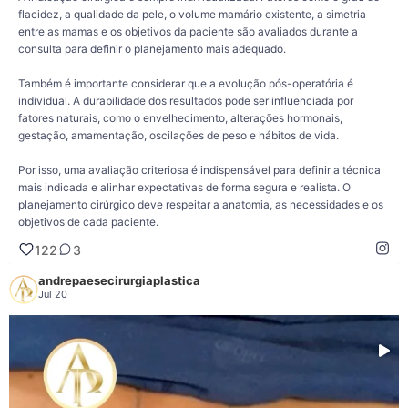
flacidez, a qualidade da pele, o volume mamário existente, a simetria
entre as mamas e os objetivos da paciente são avaliados durante a
consulta para definir o planejamento mais adequado.
Também é importante considerar que a evolução pós-operatória é
individual. A durabilidade dos resultados pode ser influenciada por
fatores naturais, como o envelhecimento, alterações hormonais,
gestação, amamentação, oscilações de peso e hábitos de vida.
Por isso, uma avaliação criteriosa é indispensável para definir a técnica
mais indicada e alinhar expectativas de forma segura e realista. O
planejamento cirúrgico deve respeitar a anatomia, as necessidades e os
objetivos de cada paciente.
122
3
Dr. André Paese - Cirurgião Plástico. Membro da Sociedade Brasileira de
Cirurgia Plástica.
andrepaesecirurgiaplastica
CRM/PA: 8498 RQE: 5488
Jul 20
❤️É possível levantar e dar mais firmeza às mamas sem utilizar silicone?
Sim, em alguns casos.
Quando a paciente já possui um volume mamário adequado ou deseja reduzir o
tamanho das mamas, a mastopexia sem prótese ou a mamoplastia redutora
podem ser opções.