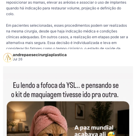
reposicionar as mamas, elevar as aréolas e associar o uso de implantes
quando há indicação para restaurar volume, projeção e definição do
colo.
Em pacientes selecionadas, esses procedimentos podem ser realizados
na mesma cirurgia, desde que haja indicação médica e condições
clínicas adequadas. Em outros casos, a realização em etapas pode ser a
alternativa mais segura. Essa decisão é individualizada e leva em
consideração fatores como o tempo cirúrgico, o estado de saúde da
paciente e o planejamento proposto pelo cirurgião.
andrepaesecirurgiaplastica
Jul 26
Cada procedimento tem indicações específicas e cada organismo
apresenta uma evolução própria. Por isso, a avaliação médica é
fundamental para definir a melhor estratégia, sempre priorizando a
segurança e um planejamento compatível com as características e os
objetivos de cada paciente.
158
26