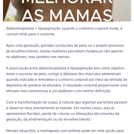
proposto pelo cirurgião.
Cada procedimento tem indicações específicas e cada organismo apresenta
uma evolução própria. Por isso, a avaliação médica é fundamental para definir a
melhor estratégia, sempre priorizando a segurança e um planejamento
compatível com as características e os objetivos de cada paciente.
Abdominoplastia + lipoaspiração: quando o contorno corporal muda, é
comum olhar para o conjunto.
158
26
Após uma gestação, grandes oscilações de peso ou o próprio processo
de envelhecimento, muitas mulheres percebem mudanças não apenas
no abdômen, mas também nas mamas.
A associação entre abdominoplastia e lipoaspiração tem como objetivo
tratar o excesso de pele, corrigir a diástase dos músculos abdominais
quando indicada e remodelar o contorno corporal por meio da retirada de
depósitos de gordura localizados. O resultado costuma proporcionar uma
silhueta mais harmoniosa e um abdômen com melhor definição.
Com a transformação do corpo, é natural que algumas pacientes passem
a observar mais atentamente as mamas. Em muitos casos, elas já
apresentam flacidez, perda de volume ou alterações decorrentes da
gestação, da amamentação ou do envelhecimento.
Nessas situações, a mastopexia com prótese pode ser uma opção para