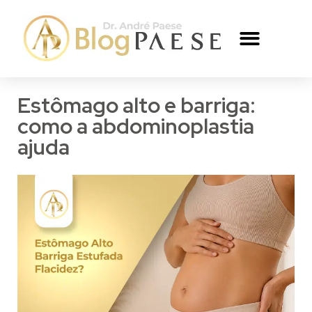
SILICONE PAESE
REDUÇÃO DE MAMA PAESE
O CIRURGIÃO
Estômago alto e barriga:
como a abdominoplastia
ajuda