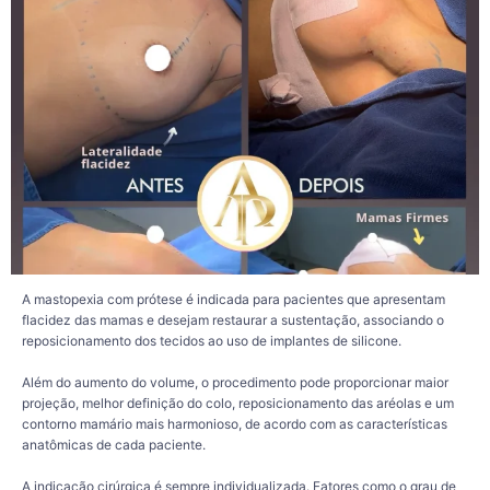
os objetivos da paciente são avaliados durante a consulta para definir o
planejamento mais adequado.
Também é importante considerar que a evolução pós-operatória é individual. A
durabilidade dos resultados pode ser influenciada por fatores naturais, como o
envelhecimento, alterações hormonais, gestação, amamentação, oscilações de
peso e hábitos de vida.
Por isso, uma avaliação criteriosa é indispensável para definir a técnica mais
indicada e alinhar expectativas de forma segura e realista. O planejamento
cirúrgico deve respeitar a anatomia, as necessidades e os objetivos de cada
paciente.
122
3
A mastopexia com prótese é indicada para pacientes que apresentam
flacidez das mamas e desejam restaurar a sustentação, associando o
reposicionamento dos tecidos ao uso de implantes de silicone.
Além do aumento do volume, o procedimento pode proporcionar maior
projeção, melhor definição do colo, reposicionamento das aréolas e um
contorno mamário mais harmonioso, de acordo com as características
anatômicas de cada paciente.
A indicação cirúrgica é sempre individualizada. Fatores como o grau de