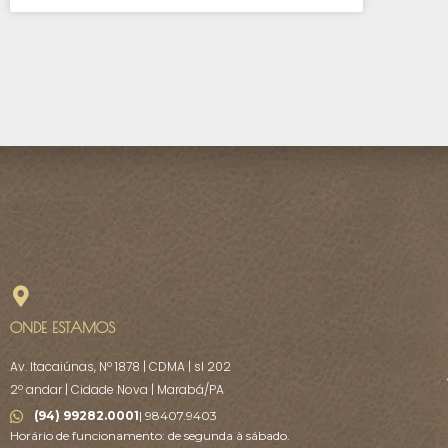
ONDE ESTAMOS
Av. Itacaiúnas, Nº 1878 | CDMA | sl 202
2º andar | Cidade Nova | Marabá/PA
(94) 99282.0001
| 98407.9403
Horário de funcionamento: de segunda à sábado.