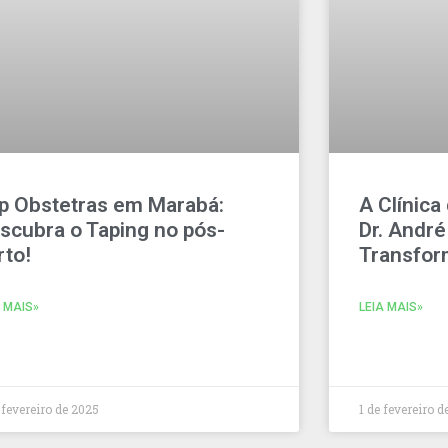
p Obstetras em Marabá:
A Clínica
scubra o Taping no pós-
Dr. Andr
rto!
Transfor
A MAIS»
LEIA MAIS»
 fevereiro de 2025
1 de fevereiro d