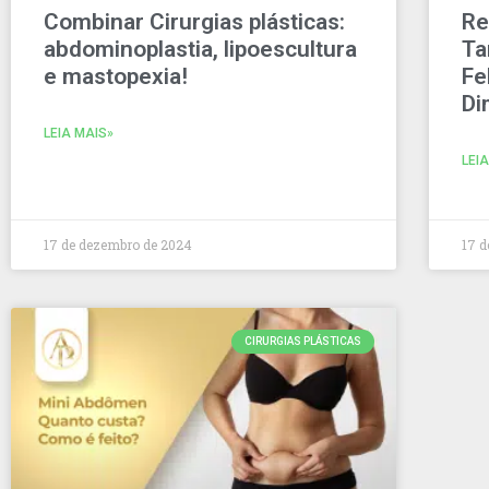
Combinar Cirurgias plásticas:
Re
abdominoplastia, lipoescultura
Ta
e mastopexia!
Fe
Di
LEIA MAIS»
LEI
17 de dezembro de 2024
17 
CIRURGIAS PLÁSTICAS