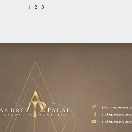
1
2
3
@andrepaesecirur
andrepaesecirurgi
andrepaesecirurgi