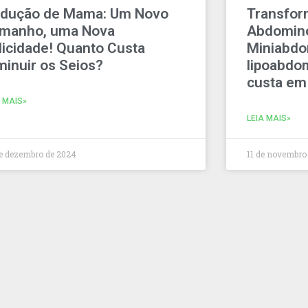
dução de Mama: Um Novo
Transform
manho, uma Nova
Abdomino
licidade! Quanto Custa
Miniabdo
minuir os Seios?
lipoabdom
custa em
A MAIS»
LEIA MAIS»
de dezembro de 2024
11 de novembro