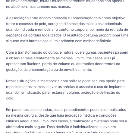
de envelhecimento, muitas mulheres percebem mudanças não apenas
no abdômen, mas também nas mamas.
A associação entre abdominoplastia e lipoaspiração tem como objetivo
tratar o excesso de pele, corrigir a diástase dos músculos abdominais
quando indicada e remodelar o contorno corporal por meio da retirada de
depósitos de gordura localizados. O resultado costuma proporcionar uma
silhueta mais harmoniosa e um abdômen com melhor definição.
Com a transformação do corpo, é natural que algumas pacientes passem
a observar mais atentamente as mamas. Em muitos casos, elas já
apresentam flacidez, perda de volume ou alterações decorrentes da
gestação, da amamentação ou do envelhecimento.
Nessas situações, a mastopexia com prótese pode ser uma opção para
reposicionar as mamas, elevar as aréolas e associar o uso de implantes
quando há indicação para restaurar volume, projeção e definição do
colo.
Em pacientes selecionadas, esses procedimentos podem ser realizados
na mesma cirurgia, desde que haja indicação médica e condições
clínicas adequadas. Em outros casos, a realização em etapas pode ser a
alternativa mais segura. Essa decisão é individualizada e leva em
consideração fatores como o tempo cirúrgico, o estado de saúde da