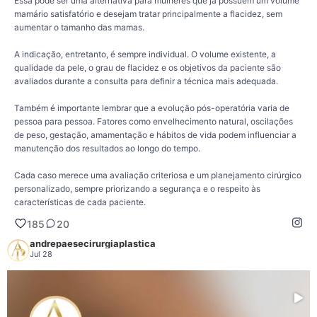
Essa pode ser uma alternativa para mulheres que já possuem um volume
mamário satisfatório e desejam tratar principalmente a flacidez, sem
aumentar o tamanho das mamas.
A indicação, entretanto, é sempre individual. O volume existente, a
qualidade da pele, o grau de flacidez e os objetivos da paciente são
avaliados durante a consulta para definir a técnica mais adequada.
Também é importante lembrar que a evolução pós-operatória varia de
pessoa para pessoa. Fatores como envelhecimento natural, oscilações
de peso, gestação, amamentação e hábitos de vida podem influenciar a
manutenção dos resultados ao longo do tempo.
Cada caso merece uma avaliação criteriosa e um planejamento cirúrgico
personalizado, sempre priorizando a segurança e o respeito às
características de cada paciente.
Abdominoplastia + lipoaspiração: quando o contorno corporal muda, é
185
20
comum olhar para o conjunto.
andrepaesecirurgiaplastica
Após uma gestação, grandes oscilações de peso ou o próprio processo de
Jul 28
envelhecimento, muitas mulheres percebem mudanças não apenas no abdômen,
mas também nas mamas.
A associação entre abdominoplastia e lipoaspiração tem como objetivo tratar o
excesso de pele, corrigir a diástase dos músculos abdominais quando indicada
e remodelar o contorno corporal por meio da retirada de depósitos de gordura