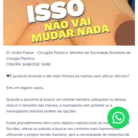
evolução pós-operatória é individual e o resultado ao longo do tempo também
pode ser influenciado por fatores como envelhecimento natural, qualidade da
pele, variações de peso, gestação, amamentação e hábitos de vida.
Por isso, a avaliação médica é essencial para definir qual procedimento pode
ser mais indicado para cada caso e para alinhar expectativas de forma segura e
individualizada.
✨ Cada corpo possui características únicas. Um planejamento personalizado é
o primeiro passo para compreender as possibilidades do seu caso.
Dr. André Paese - Cirurgião Plástico. Membro da Sociedade Brasileira de
Cirurgia Plástica.
284
43
CRM/PA: 8498 RQE: 5488
❤️É possível levantar e dar mais firmeza às mamas sem utilizar silicone?
Sim, em alguns casos.
Quando a paciente já possui um volume mamário adequado ou deseja
reduzir o tamanho das mamas, a mastopexia sem prótese ou a
mamoplastia redutora podem ser opções.
Esses procedimentos têm como objetivo reposicionar as mamas, tratar a
flacidez, elevar as aréolas e buscar um contorno mais harmonioso,
utilizando o próprio tecido mamário, sem a necessidade de implantes de