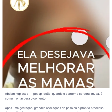
localizados. O resultado costuma proporcionar uma silhueta mais harmoniosa e
um abdômen com melhor definição.
Com a transformação do corpo, é natural que algumas pacientes passem a
observar mais atentamente as mamas. Em muitos casos, elas já apresentam
flacidez, perda de volume ou alterações decorrentes da gestação, da
amamentação ou do envelhecimento.
Nessas situações, a mastopexia com prótese pode ser uma opção para
reposicionar as mamas, elevar as aréolas e associar o uso de implantes quando
há indicação para restaurar volume, projeção e definição do colo.
Em pacientes selecionadas, esses procedimentos podem ser realizados na
mesma cirurgia, desde que haja indicação médica e condições clínicas
adequadas. Em outros casos, a realização em etapas pode ser a alternativa
mais segura. Essa decisão é individualizada e leva em consideração fatores
como o tempo cirúrgico, o estado de saúde da paciente e o planejamento
proposto pelo cirurgião.
Cada procedimento tem indicações específicas e cada organismo apresenta
uma evolução própria. Por isso, a avaliação médica é fundamental para definir a
melhor estratégia, sempre priorizando a segurança e um planejamento
compatível com as características e os objetivos de cada paciente.
Abdominoplastia + lipoaspiração: quando o contorno corporal muda, é
comum olhar para o conjunto.
158
26
Após uma gestação, grandes oscilações de peso ou o próprio processo