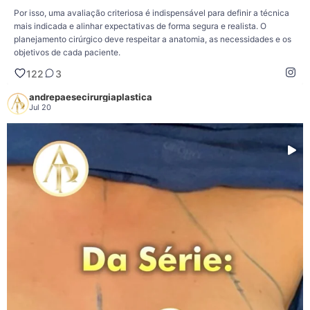
Por isso, uma avaliação criteriosa é indispensável para definir a técnica
mais indicada e alinhar expectativas de forma segura e realista. O
planejamento cirúrgico deve respeitar a anatomia, as necessidades e os
objetivos de cada paciente.
122
3
Dr. André Paese - Cirurgião Plástico. Membro da Sociedade Brasileira de
Cirurgia Plástica.
andrepaesecirurgiaplastica
CRM/PA: 8498 RQE: 5488
Jul 20
❤️É possível levantar e dar mais firmeza às mamas sem utilizar silicone?
Sim, em alguns casos.
Quando a paciente já possui um volume mamário adequado ou deseja reduzir o
tamanho das mamas, a mastopexia sem prótese ou a mamoplastia redutora
podem ser opções.
Esses procedimentos têm como objetivo reposicionar as mamas, tratar a
flacidez, elevar as aréolas e buscar um contorno mais harmonioso, utilizando o
próprio tecido mamário, sem a necessidade de implantes de silicone.
A escolha da técnica depende de diversos fatores, como o volume das mamas,
a qualidade da pele, o grau de flacidez e, principalmente, os objetivos de cada
paciente.
É importante lembrar que cada organismo responde de uma maneira. A