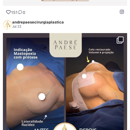
151
0
andrepaesecirurgiaplastica
Jul 22
A mastopexia com prótese é indicada para pacientes que apresentam flacidez
das mamas e desejam restaurar a sustentação, associando o reposicionamento
dos tecidos ao uso de implantes de silicone.
Além do aumento do volume, o procedimento pode proporcionar maior
projeção, melhor definição do colo, reposicionamento das aréolas e um
contorno mamário mais harmonioso, de acordo com as características
anatômicas de cada paciente.
A indicação cirúrgica é sempre individualizada. Fatores como o grau de flacidez,
a qualidade da pele, o volume mamário existente, a simetria entre as mamas e
os objetivos da paciente são avaliados durante a consulta para definir o
planejamento mais adequado.
Também é importante considerar que a evolução pós-operatória é individual. A
durabilidade dos resultados pode ser influenciada por fatores naturais, como o
envelhecimento, alterações hormonais, gestação, amamentação, oscilações de
peso e hábitos de vida.
Por isso, uma avaliação criteriosa é indispensável para definir a técnica mais
indicada e alinhar expectativas de forma segura e realista. O planejamento