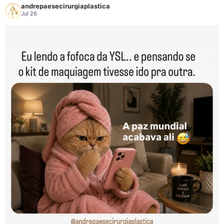
paciente e o planejamento proposto pelo cirurgião.
andrepaesecirurgiaplastica
Jul 26
Cada procedimento tem indicações específicas e cada organismo
apresenta uma evolução própria. Por isso, a avaliação médica é
fundamental para definir a melhor estratégia, sempre priorizando a
segurança e um planejamento compatível com as características e os
objetivos de cada paciente.
158
26
151
0