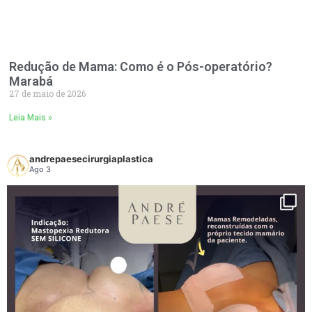
Redução de Mama: Como é o Pós-operatório?
Marabá
27 de maio de 2026
Leia Mais »
andrepaesecirurgiaplastica
Ago 3
Em algumas pacientes, é possível reposicionar as mamas utilizando apenas o
próprio tecido mamário, sem a necessidade de implantes. Essa técnica é
conhecida como mastopexia sem prótese, com remanejamento dos tecidos,
também chamado de autoprótese.
Durante o procedimento, a glândula mamária é remodelada e reposicionada
para criar uma sustentação interna, buscando melhorar o formato das mamas,
elevar as aréolas e proporcionar um contorno mais harmonioso.
Essa pode ser uma alternativa para mulheres que já possuem um volume
mamário satisfatório e desejam tratar principalmente a flacidez, sem aumentar o
tamanho das mamas.