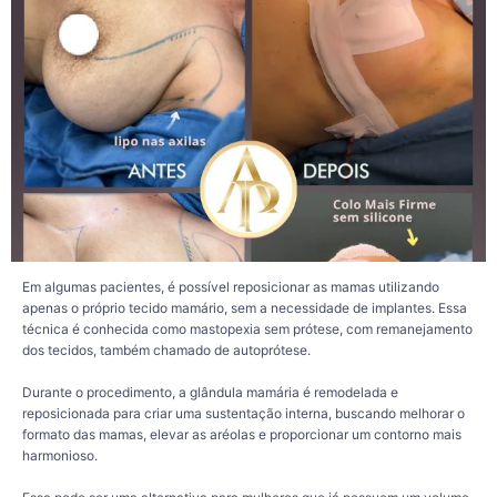
A indicação, entretanto, é sempre individual. O volume existente, a qualidade da
pele, o grau de flacidez e os objetivos da paciente são avaliados durante a
consulta para definir a técnica mais adequada.
Também é importante lembrar que a evolução pós-operatória varia de pessoa
para pessoa. Fatores como envelhecimento natural, oscilações de peso,
gestação, amamentação e hábitos de vida podem influenciar a manutenção dos
resultados ao longo do tempo.
Cada caso merece uma avaliação criteriosa e um planejamento cirúrgico
personalizado, sempre priorizando a segurança e o respeito às características
de cada paciente.
185
20
Em algumas pacientes, é possível reposicionar as mamas utilizando
apenas o próprio tecido mamário, sem a necessidade de implantes. Essa
técnica é conhecida como mastopexia sem prótese, com remanejamento
dos tecidos, também chamado de autoprótese.
Durante o procedimento, a glândula mamária é remodelada e
reposicionada para criar uma sustentação interna, buscando melhorar o
formato das mamas, elevar as aréolas e proporcionar um contorno mais
harmonioso.