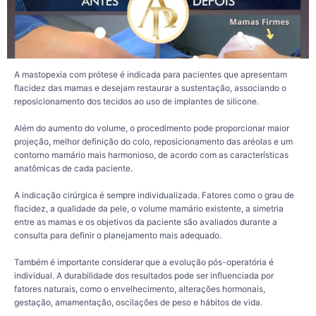
cirúrgico deve respeitar a anatomia, as necessidades e os objetivos de cada
paciente.
122
3
A mastopexia com prótese é indicada para pacientes que apresentam
flacidez das mamas e desejam restaurar a sustentação, associando o
reposicionamento dos tecidos ao uso de implantes de silicone.
Além do aumento do volume, o procedimento pode proporcionar maior
projeção, melhor definição do colo, reposicionamento das aréolas e um
contorno mamário mais harmonioso, de acordo com as características
anatômicas de cada paciente.
A indicação cirúrgica é sempre individualizada. Fatores como o grau de
flacidez, a qualidade da pele, o volume mamário existente, a simetria
entre as mamas e os objetivos da paciente são avaliados durante a
consulta para definir o planejamento mais adequado.
Também é importante considerar que a evolução pós-operatória é
individual. A durabilidade dos resultados pode ser influenciada por
fatores naturais, como o envelhecimento, alterações hormonais,
gestação, amamentação, oscilações de peso e hábitos de vida.