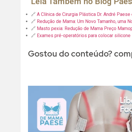
Leia Também no Blog Pae
🔗
A Clínica de Cirurgia Plástica Dr. André Paes
🔗
Redução de Mama: Um Novo Tamanho, uma Nova
🔗
Masto pexia: Redução de Mama Preço Mamop
🔗
Exames pré-operatórios para colocar silicone
Gostou do conteúdo? comp