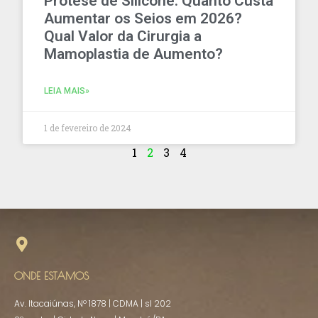
Prótese de Silicone: Quanto Custa
Aumentar os Seios em 2026?
Qual Valor da Cirurgia a
Mamoplastia de Aumento?
LEIA MAIS»
1 de fevereiro de 2024
1
2
3
4
ONDE ESTAMOS
Av. Itacaiúnas, Nº 1878 | CDMA | sl 202