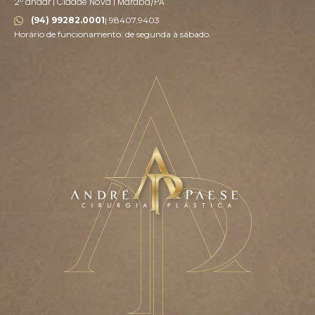
2º andar | Cidade Nova | Marabá/PA
(94) 99282.0001
| 98407.9403
Horário de funcionamento: de segunda à sábado.