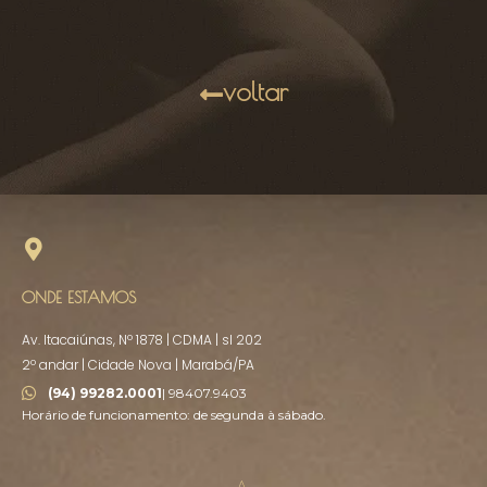
voltar
ONDE ESTAMOS
Av. Itacaiúnas, Nº 1878 | CDMA | sl 202
2º andar | Cidade Nova | Marabá/PA
(94) 99282.0001
| 98407.9403
Horário de funcionamento: de segunda à sábado.