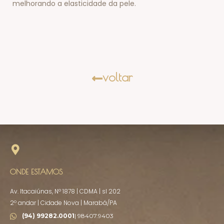
melhorando a elasticidade da pele.
voltar
ONDE ESTAMOS
Av. Itacaiúnas, Nº 1878 | CDMA | sl 202
2º andar | Cidade Nova | Marabá/PA
(94) 99282.0001
| 98407.9403