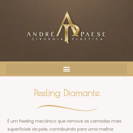
Peeling Diamante
É um Peeling mecânico que remove as camadas mais
superficiais da pele, contribuindo para uma melhor