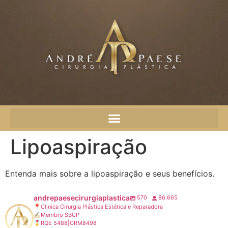
Lipoaspiração
Entenda mais sobre a lipoaspiração e seus benefícios.
andrepaesecirurgiaplastica
570
86.665
📍Clinica Cirurgia Plástica Estética e Reparadora
✍🏻Membro SBCP
🎖RQE 5488|CRM8498